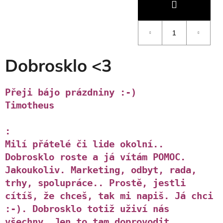
Dobrosklo <3
Přeji bájo prázdniny :-)
Timotheus
:
Milí přátelé či lide okolní..
Dobrosklo roste a já vítám POMOC.
Jakoukoliv. Marketing, odbyt, rada,
trhy, spolupráce.. Prostě, jestli
cítíš, že chceš, tak mi napiš. Já chci
:-). Dobrosklo totiž uživí nás
všechny. Jen to tam doprovodit.