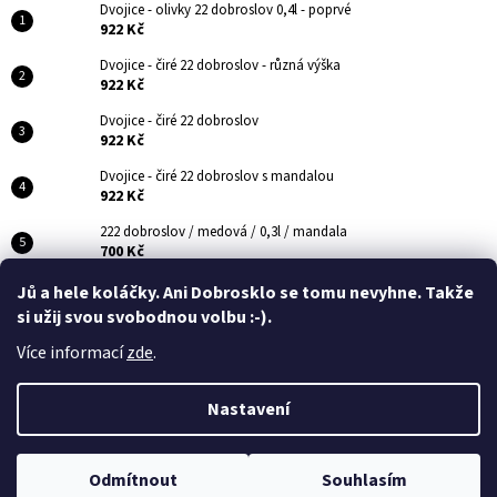
Dvojice - olivky 22 dobroslov 0,4l - poprvé
922 Kč
Dvojice - čiré 22 dobroslov - různá výška
922 Kč
Dvojice - čiré 22 dobroslov
922 Kč
Dvojice - čiré 22 dobroslov s mandalou
922 Kč
222 dobroslov / medová / 0,3l / mandala
700 Kč
Jů a hele koláčky. Ani Dobrosklo se tomu nevyhne. Takže
Z
si užij svou svobodnou volbu :-).
á
GDPR - Ochrana osobních údajů
Jak nakupovat
VŠEOBECNÉ OBCHODNÍ PODMÍNKY
Více informací
zde
.
p
a
Nastavení
t
Vytvořil Shoptet
í
Copyright 2026
DOBROSKLO
. Všechna práva vyhrazena.
Upravit
Zdárek, lidi! E-shop běží na ostro! :-) A vše je naprosto ok. Klidně
Odmítnout
Souhlasím
nastavení cookies
objednávejte.