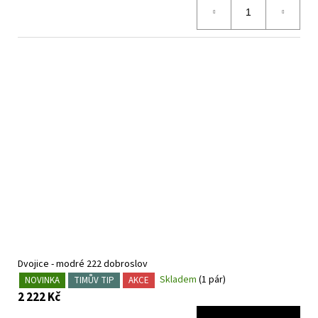
Dvojice - modré 222 dobroslov
Skladem
(1 pár)
NOVINKA
TIMŮV TIP
AKCE
2 222 Kč