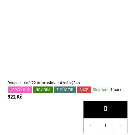
Dvojice - čiré 22 dobroslov - různá výška
Skladem
(1 pár)
JEDINÝ KUS
NOVINKA
TIMŮV TIP
AKCE
922 Kč