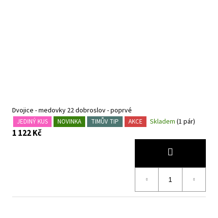
Dvojice - medovky 22 dobroslov - poprvé
Skladem
(1 pár)
JEDINÝ KUS
NOVINKA
TIMŮV TIP
AKCE
1 122 Kč