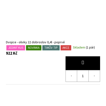
Dvojice - olivky 22 dobroslov 0,4l - poprvé
Skladem
(1 pár)
JEDINÝ KUS
NOVINKA
TIMŮV TIP
AKCE
922 Kč