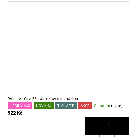
Dvojice - čiré 22 dobroslov s mandalou
Skladem
(1 pár)
JEDINÝ KUS
NOVINKA
TIMŮV TIP
AKCE
922 Kč