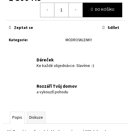
č
Měrná
u
DO KOŠÍKU
cena:
j
e
m
Zeptat se
Sdílet
e
Kategorie
:
MODROSKLENKY
DVOJICE
-
Dáreček
ČIRÉ
22
Ke každé objednávce. Slavíme :-)
DOBROSLOV
S
MANDALOU
Rozzáří Tvůj domov
922
a vykouzlí pohodu
Kč
Popis
Diskuze