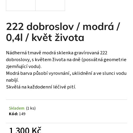
a
j
í
222 dobroslov / modrá /
t
0,4l / květ života
?
Nádherná tmavě modrá sklenka gravírovaná 222
dobroslovy, s květem života na dně (posvátná geometrie
zjemňující vodu).
HLEDAT
Modrá barva působí vyrovnání, uklidnění a ve slunci vodu
nabíjí.
Skvělá na každodenní léčivé pití.
D
o
p
Skladem
(1 ks)
o
Kód:
149
r
u
1 300 Kč