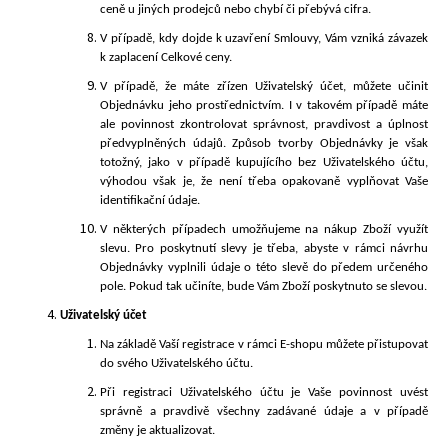
ceně u jiných prodejců nebo chybí či přebývá cifra.
V případě, kdy dojde k uzavření Smlouvy, Vám vzniká závazek
k zaplacení Celkové ceny.
V
případě, že máte zřízen Uživatelský účet, můžete učinit
Objednávku jeho prostřednictvím. I v takovém případě máte
ale povinnost zkontrolovat správnost, pravdivost a úplnost
předvyplněných údajů. Způsob tvorby Objednávky je však
totožný, jako v případě kupujícího bez Uživatelského účtu,
výhodou však je, že není třeba opakovaně vyplňovat Vaše
identifikační údaje.
V
některých případech umožňujeme na nákup Zboží využít
slevu. Pro poskytnutí slevy je třeba, abyste v rámci návrhu
Objednávky vyplnili údaje o této slevě do předem určeného
pole. Pokud tak učiníte, bude Vám Zboží poskytnuto se slevou.
Uživatelský
účet
Na základě Vaší registrace v rámci E-shopu můžete přistupovat
do svého Uživatelského účtu.
Při registraci Uživatelského účtu je Vaše povinnost uvést
správně a pravdivě všechny zadávané údaje a
v případě
změny je aktualizovat.