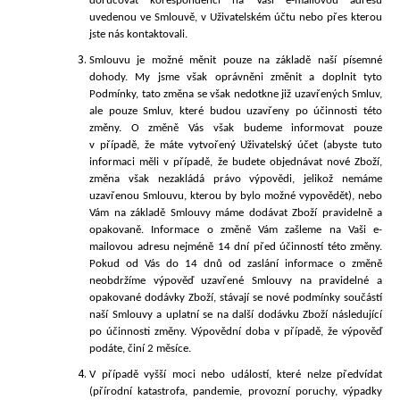
doručovat korespondenci na Vaši e-mailovou adresu
uvedenou ve Smlouvě, v Uživatelském účtu nebo přes kterou
jste nás kontaktovali.
Smlouvu je
možné měnit pouze na základě naší písemné
dohody. My jsme však oprávněni změnit a doplnit tyto
Podmínky, tato změna se však nedotkne již uzavřených Smluv,
ale pouze Smluv, které budou uzavřeny po účinnosti této
změny. O
změně Vás však budeme informovat pouze
v případě, že máte vytvořený Uživatelský účet (abyste tuto
informaci měli v případě, že budete objednávat nové Zboží,
změna však nezakládá právo výpovědi, jelikož nemáme
uzavřenou Smlouvu, kterou by bylo možné vypovědět), nebo
Vám na základě Smlouvy máme dodávat Zboží pravidelně a
opakovaně. Informace o změně Vám zašleme na Vaši e-
mailovou adresu nejméně 14 dní před účinností této změny.
Pokud od Vás do 14 dnů od zaslání informace o změně
neobdržíme výpověď uzavřené Smlouvy na pravidelné a
opakované dodávky Zboží, stávají se nové podmínky součástí
naší Smlouvy a uplatní se na další dodávku Zboží následující
po účinnosti změny. Výpovědní doba v případě, že výpověď
podáte, činí 2 měsíce
.
V případě vyšší moci nebo událostí, které nelze předvídat
(přírodní katastrofa, pandemie, provozní poruchy, výpadky