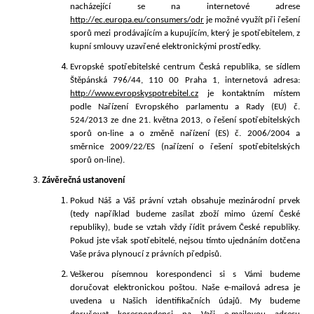
nacházející se na internetové adrese
http://ec.europa.eu/consumers/odr
je možné využít při řešení
sporů mezi prodávajícím a kupujícím, který je spotřeb
itelem, z
kupní smlouvy uzavřené elektronickými prostředky.
Evropské
spotřebitelské centrum Česká republika, se sídlem
Štěpánská 796/44, 110 00 Praha 1, internetová adresa:
http://www.evropskyspotrebitel.cz
je kontaktním místem
podle Nařízení Evropského parlamentu a Rady (EU) č.
524/2013 ze dne 21. května 2013, o řešení spotřebitelských
sporů on-line a o změně nařízení (ES) č. 2006/2004 a
směrnice 2009/22/ES (nařízení o řešení spotřebitelských
sporů on-line).
Závěrečná ustanovení
Pokud Náš a Váš právní vztah obsahuje mezinárodní prvek
(tedy například budeme zasílat zboží mimo území České
republiky), bude se vztah vždy řídit právem České republiky.
Pokud jste však spotřebitelé, nejsou tímto ujednáním dotčena
Vaše práva plynoucí z právních předpisů.
Veškerou písemnou korespondenci si s Vámi budeme
doručovat elektronickou poštou. Naše e-mailová adresa je
uvedena u Našich identifikačních údajů. My budeme