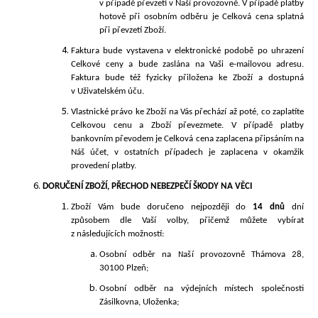
v případě převzetí v Naší provozovně. V případě platby
hotově při osobním odběru je Celková cena splatná
při převzetí Zboží.
Faktura bude vystavena v elektronické podobě po uhrazení
Celkové ceny a bude zaslána na Vaši e-mailovou adresu.
Faktura bude též fyzicky přiložena ke Zboží a dostupná
v Uživatelském úču.
Vlastnické právo ke Zboží na Vás přechází až poté, co zaplatíte
Celkovou cenu a Zboží převezmete. V případě platby
bankovním převodem je Celková cena zaplacena připsáním na
Náš účet, v ostatních případech je zaplacena v okamžik
provedení platby.
DORUČENÍ
ZBOŽÍ, PŘECHOD NEBEZPEČÍ ŠKODY NA VĚCI
Zboží Vám bude doručeno nejpozději do
14 dn
ů
d
ní
způsobem dle Vaší volby, přičemž můžete vybírat
z následujících
možností:
Osobní odběr na Naší provozovně
Th
ámova 28,
30100 Plzeň
;
Osobní odběr na výdejních místech společnosti
Zásilkovna, Uloženka;