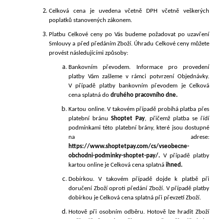
Celková cena je uvedena včetně DPH včetně veškerých
poplatků stanovených zákonem.
Platbu Celkové ceny po Vás budeme požadovat po uzavření
Smlouvy a před předáním Zboží. Úhradu Celkové ceny můžete
provést následujícími
způsoby:
Bankovním převodem. Informace pro provedení
platby Vám zašleme v rámci potvrzení Objednávky.
V případě platby bankovním převodem je Celková
cena splatná do
druh
ého pracovního dne.
Kartou online. V takovém případě probíhá platba přes
platební bránu
Shoptet Pay
, přičemž platba se řídí
podmínkami této platební brány, které jsou dostupné
na adrese:
https://www.shoptetpay.com/cs/vseobecne-
obchodni-podminky-shoptet-pay/
.
V případě platby
kartou online je Celková cena splatná
ihned.
Dobírkou.
V takovém případě dojde k platbě při
doručení Zboží oproti předání Zboží. V případě platby
dobírkou je Celková cena splatná při převzetí Zboží.
Hotově při osobním odběru. Hotově lze hradit Zboží