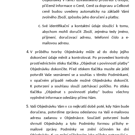
Objednávky v rámci uživatelského prostředí E-shopu,
přičemž informace o Ceně, Ceně za dopravu a Celkové
ceně budou uvedeny automaticky na
základě Vámi
zvolného Zboží, způsobu jeho doručení a platby;
Své identifikační a kontaktní údaje sloužící k tomu,
abychom mohli doručit Zboží, zejména tedy jméno,
příjmení, doručovací adresu, telefonní číslo a e-
mailovou adresu.
V průběhu tvorby Objednávky může až do doby jejího
dokončení údaje měnit a kontrolovat. Po provedení kontroly
prostřednictvím stisku tlačítka „
Objednat s povinností platby“
Objednávku dokončíte. Před stiskem tlačítka musíte ale ještě
potvrdit Vaše seznámení se a souhlas s těmito Podmínkami,
v opačném případě nebude možné Objednávku dokončit.
K
potvrzení a souhlasu slouží zatrhávací políčko. Po stisku
tlačítka „Objednat s povinností platby“ budou všechny
vyplněné informace odeslány přímo Nám.
Vaši Objednávku Vám v co nejkratší době poté, kdy Nám bude
doručena, potvrdíme zprávou odeslanou na Vaši e-mailovou
adresu zadanou v Objednávce. Součástí potvrzení bude
shrnutí Objednávky a tyto Podmínky formou přílohy e-
mailové zprávy. Podmínky ve znění účinném ke dni