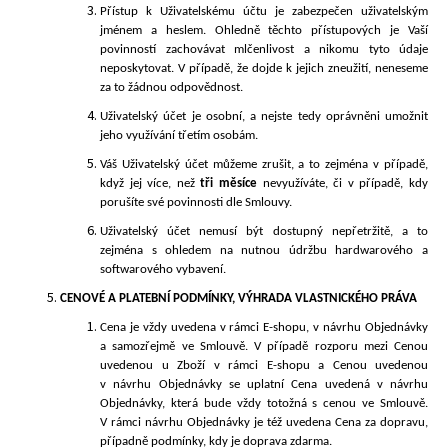
Přístup k Uživatelskému účtu je zabezpečen uživatelským
jménem a heslem. Ohledně těchto přístupových je Vaší
povinností zachovávat mlčenlivost a nikomu tyto údaje
neposkytovat. V případě, že dojde k jejich zneužití, neneseme
za to žádnou odpovědnost.
Uživatelský účet je osobní, a nejste tedy oprávněni umožnit
jeho využívání třetím osobám.
Váš Uživatelský
účet můžeme zrušit, a to zejména v případě,
když jej více, než
t
ři měsíce
nevyužíváte, či v případě, kdy
porušíte své povinnosti dle Smlouvy.
Uživatelský účet nemusí být dostupný nepřetržitě, a to
zejména s ohledem na nutnou údržbu hardwarového a
softwarového vybavení.
CENOVÉ
A PLATEBNÍ PODMÍNKY, VÝHRADA VLASTNICKÉHO PRÁVA
Cena je vždy uvedena v rámci E-shopu, v návrhu Objednávky
a samozřejmě ve Smlouvě. V případě rozporu mezi Cenou
uvedenou u Zboží v rámci E-shopu a Cenou uvedenou
v návrhu Objednávky se uplatní Cena uvedená v návrhu
Objednávky, která bude vždy totožná s cenou ve Smlouvě.
V rámci návrhu Objednávky je též uvedena Cena za dopravu,
případně podmínky, kdy je doprava zdarma.