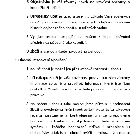
č
Objednávka
je Váš závazný návrh na uzavření Smlouvy o
u
koupi Zboží s Námi;
j
Uživatelský účet
je účet zřízený na základě Vámi sdělených
e
údajů, jež umožňuje uchování zadaných údajů a uchovávání
m
historie objednaného Zboží a uzavřených Smluv;
e
Vy
jste osoba nakupující na Našem E-shopu, právními
předpisy označovaná jako kupující;
DVOJICE
Zboží
je vše, co můžete nakoupit na E-shopu.
-
Obecná ustanovení a poučení
ČIRÉ
22
Koupě Zboží je možná jen přes webové
rozhraní E-shopu.
DOBROSLOV
Při nákupu Zboží je Vaše povinnost poskytnout Nám všechny
922
informace správně a pravdivě. Informace, které jste Nám
Kč
poskytli v Objednávce budeme tedy považovat za správné a
pravdivé.
Na našem E-shopu také poskytujeme přístup k hodnocení
Zboží provedenému jinými spotřebiteli. Autenticitu takových
recenzí zajišťujeme a kontrolujeme tím, že propojujeme
hodnocení s konkrétními objednávkami, tudíž v interním
systému u každého hodnocení vidíme i propojené ID
objednávky, a tak jsme schopni ověřit a prokázat, že recenze