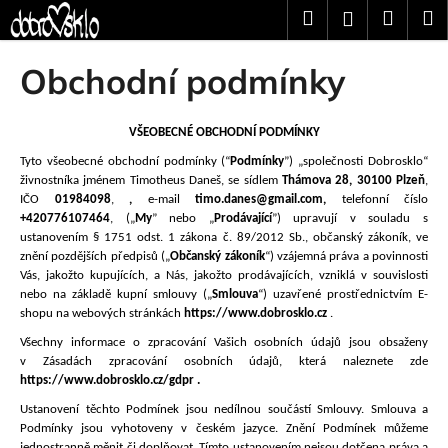
K
Přejít
Hledat
Nákup
M
Přihlášení
na
o
obsah
Zpět
Zpět
košík
š
Obchodní podmínky
í
C
k
o
VŠEOBECNÉ OBCHODNÍ PODMÍNKY
p
Tyto všeobecné obchodní podmínky (“
Podmínky
”) „
spole
čnosti Dobrosklo
“
o
ž
ivnostníka jménem Timotheus Daneš
, se sídlem
Th
ámova 28, 30100 Plzeň
,
IČO
0
1984098
,
,
e
-mail
timo.danes@gmail.com
,
telefonní číslo
t
+420776107464
,
(„
My
” nebo „
Prodávající
”) upravují v souladu s
ř
ustanovením § 1751 odst. 1 zákona č. 89/2012 Sb., občanský zákoník, ve
znění pozdějších předpisů („
Občanský zákoník
“) vzájemná práva a povinnosti
e
Vás, jakožto kupujících, a Nás, jakožto prodávajících, vzniklá v souvislosti
b
nebo na základě kupní smlouvy („
Smlouva
“) uzavřené prostřednictvím E-
u
shopu na webových stránkách
https:
//www.dobrosklo.cz
.
j
Všechny informace o zpracování Vašich osobních údajů jsou obsaženy
v Zásadách zpracování osobních údajů, která naleznete zde
e
https://www.dobrosklo.cz/gdpr
.
t
Ustanovení těchto Podmínek jsou nedílnou součástí Smlouvy. Smlouva a
e
Podmínky jsou vyhotoveny v českém jazyce. Znění Podmínek můžeme
n
jednostranně měnit či doplňovat. Tímto ustanovením nejsou dotčena práva a