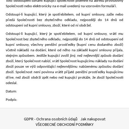
Toto odstoupení oznámí kupující Společnosti písemně na adresu provozovny
Společnosti nebo elektronicky na e-mail uvedený na vzorovém formuláři.
Odstoupí-li kupující, který je spotřebitelem, od kupní smlouvy, zašle nebo
předá Společnosti bez zbytečného odkladu, nejpozději do 14 dnů od
odstoupení od kupní smlouvy, zboží, které od ní obdržel.
Odstoupí-li kupující, který je spotřebitelem, od kupní smlouvy, vrátí mu
Společnost bez zbytečného odkladu, nejpozději do 14 dnů od odstoupení od
kupní smlouvy, všechny peněžní prostředky (kupní cenu dodaného zboží)
včetně nákladů na dodání, které od něho na základě kupní smlouvy přijala,
stejným způsobem. Jestliže kupující zvolil jiný, než nejlevnější způsob dodání
zboží, který Společnost nabízí, vrátí Společnost kupujícímu náklady na dodání
zboží pouze ve výši odpovídající nejlevnějšímu nabízenému způsobu dodání
zboží. Společnost není povinna vrátit přijaté peněžní prostředky kupujícímu
dříve, než zboží obdrží zpět nebo než kupující prokáže, že zboží Společnosti
odeslal.
Datum:
Podpis:
Z
á
GDPR - Ochrana osobních údajů
Jak nakupovat
VŠEOBECNÉ OBCHODNÍ PODMÍNKY
p