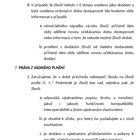
V případě, že Zboží nebylo v E-shopu uvedeno jako skladem a
byla uvedena orientační doba dostupnosti Vás budeme vždy
informovat v případě:
mimořádného výpadku výroby Zboží, přičemž Vám
vždy sdělíme novou očekávanou dobu dostupnosti
nebo informace o tom, že nebude možné Zboží dodat;
prodlení s dodáním Zboží od Našeho dodavatele,
přičemž Vám vždy sdělíme novou očekávanou dobu
dodání.
PRÁVA
Z VADNÉHO PLNĚNÍ
Zaručujeme, že v době přechodu nebezpečí škody na Zboží
podle čl.
6.7
Podmínek je Zboží bez vad, zejména pak, že
Zboží:
odpovídá ujednanému popisu, druhu a množství,
jakož i jakosti, funkčnosti, kompatibilitě,
interoperabilitě a jiným ujednaným vlastnostem;
je vhodné k účelu, pro který ho požadujete a s nímž
souhlasíme;
je dodáno s ujednaným příslušenstvím a pokyny k
použití, včetně návodu k montáži nebo instalaci;