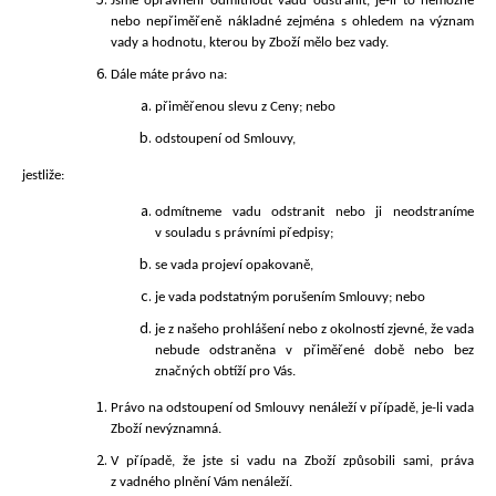
Jsme oprávněni odmítnout vadu odstranit, je-li to nemožné
nebo nepřiměřeně nákladné zejména s ohledem na význam
vady a hodnotu, kterou by Zboží mělo bez vady.
Dále máte právo na:
přiměřenou slevu z Ceny; nebo
odstoupení od Smlouvy,
jestliže:
odmítneme vadu odstranit nebo ji neodstraníme
v souladu s právními předpisy;
se vada projeví opakovaně,
je vada podstatným porušením Smlouvy; nebo
je z našeho prohlášení nebo z okolností zjevné, že vada
nebude odstraněna v přiměřené době nebo bez
značných obtíží pro Vás.
Právo na odstoupení od Smlouvy nenáleží v případě, je-li vada
Zboží nevýznamná.
V případě, že jste si vadu na Zboží způsobili sami, práva
z vadného plnění Vám nenáleží.