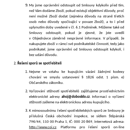
My jsme oprávněni odstoupit od Smlouvy kdykoliv před tím,
než Vám dodáme Zboží, pokud existují objektivní důvody, proč
není možné Zboží dodat (zejména důvody na straně třetích
osob nebo důvody spočívající v povaze Zboží), a to i před
uplynutím doby uvedené v čl. 6.1 Podmínek. Můžeme také od
Smlouvy odstoupit, pokud je zjevné, že jste uvedli
v Objednávce záměrně nesprávné informace. V případě, že
nakupujete zboží v rámci své podnikatelské činnosti, tedy jako
podnikatel, jsme oprávněni od Smlouvy odstoupit kdykoli, i
bez udání důvodu.
Řešení sporů se spotřebiteli
Nejsme ve vztahu ke kupujícím vázáni žádnými kodexy
chování ve smyslu ustanovení § 1826 odst. 1 písm. e)
Občanského zákoníku.
Vyřizování
stížností spotřebitelů zajišťujeme prostřednictvím
elektronické adresy
ahoj@dobosklo.cz
.
Informaci o vyřízení
stížnosti zašleme na elektronickou adresu kupujícího.
K mimosoudnímu
řešení spotřebitelských sporů ze Smlouvy je
příslušná Česká obchodní inspekce, se sídlem Štěpánská
796/44, 110 00 Praha 1, IČ: 000 20 869, internetová adresa:
http://www.coi.cz
. Platformu pro řešení sporů on-line