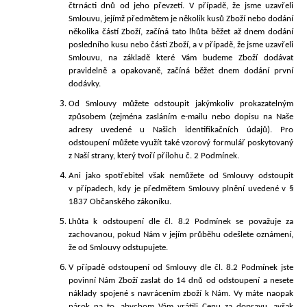
čtrnácti dnů od jeho převzetí. V případě, že jsme uzavřeli
Smlouvu, jejímž předmětem je několik kusů Zboží nebo dodání
několika částí Zboží, začíná tato lhůta běžet až dnem dodání
posledního kusu nebo části Zboží, a v případě, že jsme uzavřeli
Smlouvu, na základě které Vám budeme Zboží dodávat
pravidelně a opakovaně, začíná běžet dnem dodání první
dodávky.
Od Smlouvy můžete odstoupit jakýmkoliv prokazatelným
způsobem (zejména zasláním e-mailu nebo dopisu na Naše
adresy uvedené u Našich identifikačních údajů). Pro
odstoupení můžete využít také vzorový formulář poskytovaný
z Naší strany, který tvoří přílohu č. 2 Podmínek.
Ani
jako spotřebitel však nemůžete od Smlouvy odstoupit
v případech, kdy je předmětem Smlouvy plnění uvedené v §
1837 Občanského zákoníku.
Lhůta k odstoupení dle čl. 8.2 Podmínek se považuje za
zachovanou, pokud Nám v jejím průběhu odešlete oznámení,
že od Smlouvy odstupujete.
V případě odstoupení od Smlouvy dle čl. 8.2 Podmínek jste
povinní Nám Zboží zaslat do 14 dnů od odstoupení a nesete
náklady spojené s navrácením zboží k Nám. Vy máte naopak
nárok na to, abychom Vám vrátili Cenu za dopravu, avšak