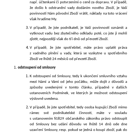
např. účtenkami či potvrzeními o ceně za dopravu. V případě,
že došlo k odstranění vady dodáním nového Zboží, je Vaší
povinností Nám původní Zboží vrátit, náklady na toto vrácení
však hradíme My.
V případě, že jste podnikateli, je Vaší povinností oznámit a
vytknout vadu bez zbytečného odkladu poté, co jste ji mohli
zjistit, nejpozději však do tří dnů od převzetí Zboží.
V případě, že jste spotřebitel, máte právo uplatit práva
z vadného plnění u vady, která se vyskytne u spotřebního
Zboží ve lhůtě 24 měsíců od převzetí Zboží.
odstoupení od smlouvy
K odstoupení od Smlouvy, tedy k ukončení smluvního vztahu
mezi Námi a Vámi od jeho počátku, může dojít z důvodů a
způsoby uvedenými v tomto článku, případně v dalších
ustanoveních Podmínek, ve kterých je možnost odstoupení
výslovně uvedena.
V případě, že jste spotřebitel, tedy osoba kupující Zboží mimo
rámec své podnikatelské činnosti, máte v souladu
s ustanovením §1829 občanského zákoníku právo odstoupit
od Smlouvy bez udání důvodu ve lhůtě 14 dnů ode dne
uzavření Smlouvy, resp. pokud se jedná o koupi zboží, pak do