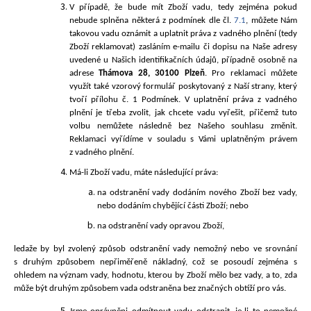
V případě, že
bude mít Zboží vadu, tedy zejména pokud
nebude splněna některá z podmínek dle čl.
7.1
, můžete Nám
takovou vadu oznámit a uplatnit práva z vadného plnění (tedy
Zboží reklamovat) zasláním e-mailu či dopisu na Naše adresy
uvedené u Našich identifikačních údajů, případně osobně na
adrese
Th
ámova 28, 30100 Plzeň
. Pro reklamaci můžete
využít také vzorový formulář poskytovaný z Naší strany, který
tvoří přílohu č. 1 Podmínek. V uplatnění práva z vadného
plnění je třeba zvolit, jak chcete vadu vyřešit, přičemž tuto
volbu nemůžete následně bez Našeho souhlasu změnit.
Reklamaci vyřídíme v souladu s Vámi uplatněným právem
z vadného plnění.
Má-li Zboží vadu, máte následující práva:
na odstranění vady dodáním nového Zboží bez vady,
nebo dodáním chybějící části Zboží; nebo
na odstranění vady opravou Zboží,
ledaže by byl zvolený způsob odstranění vady nemožný nebo ve srovnání
s druhým způsobem nepřiměřeně nákladný, což se posoudí zejména s
ohledem na význam vady, hodnotu, kterou by Zboží mělo bez vady, a to, zda
může být druhým způsobem vada odstraněna bez značných obtíží pro vás.