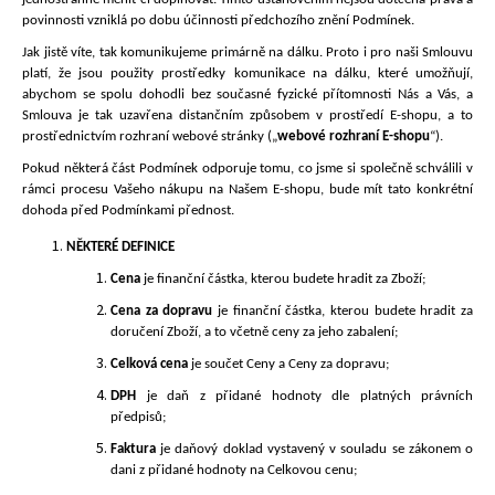
a
povinnosti vzniklá po dobu účinnosti předchozího znění Podmínek.
j
Jak jistě víte, tak komunikujeme primárně na dálku. Proto i pro naši Smlouvu
platí, že jsou použity prostředky komunikace na dálku, které umožňují,
í
abychom se spolu dohodli bez současné fyzické přítomnosti Nás a Vás, a
t
Smlouva je tak uzavřena distančním způsobem v prostředí E-shopu, a to
?
prostřednictvím rozhraní webové stránky („
webové rozhraní E-shopu
“).
Pokud některá část Podmínek odporuje tomu, co jsme si společně schválili v
rámci procesu Vašeho nákupu na Našem E-shopu, bude mít tato konkrétní
dohoda před Podmínkami přednost.
NĚKTERÉ DEFINICE
HLEDAT
Cena
je finanční částka, kterou budete hradit za Zboží;
Cena za dopravu
je finanční částka, kterou budete hradit za
doručení Zboží, a to včetně ceny za jeho zabalení;
D
Celková cena
je součet Ceny a Ceny za dopravu;
o
p
DPH
je daň z přidané hodnoty dle platných právních
předpisů;
o
r
Faktura
je daňový doklad vystavený v souladu se zákonem o
u
dani z přidané hodnoty na Celkovou cenu;