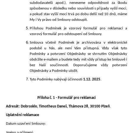
subdodavatelů apod.), neneseme odpovědnost za škodu
způsobenou v důsledku nebo souvislosti s případy vyšší moci,
a pokud stav vyšší moci trvá po dobu delší než 10 dnů, máme
My i Vy právo od Smlouvy odstoupit.
Přílohou Podmínek je vzorový formulář pro reklamaci a
vzorový formulář pro odstoupení od Smlouvy.
Smlouva včetně Podmínek je archivována v elektronické
podobě u Nás, ale není Vám přístupná. Vždy však tyto
Podmínky a potvrzení Objednávky se shrnutím Objednávky
obdržíte e-mailem a budete tedy mít vždy přístup ke Smlouvě i
bez Naší součinnosti. Doporučujeme vždy potvrzení
Objednávky a Podmínky uložit.
Tyto Podmínky
nabývají účinnosti
1.12. 2025
.
Příloha č. 1 -
Formulář pro reklamaci
Adresát:
Dobrosklo, Timotheus Dane
š, Thámova 28, 30100 Plzeň
.
Uplatnění reklamace
Datum uzavření Smlouvy:
Jméno a příjmení: