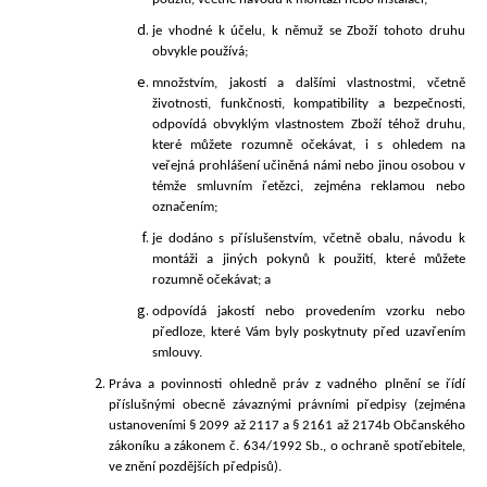
je vhodné k účelu, k němuž se Zboží tohoto druhu
obvykle používá;
množstvím, jakostí a dalšími vlastnostmi, včetně
životnosti, funkčnosti, kompatibility a bezpečnosti,
odpovídá obvyklým vlastnostem Zboží téhož druhu,
které můžete rozumně očekávat, i s ohledem na
veřejná prohlášení učiněná námi nebo jinou osobou v
témže smluvním řetězci, zejména reklamou nebo
označením;
je dodáno s příslušenstvím, včetně obalu, návodu k
montáži a jiných pokynů k použití, které můžete
rozumně očekávat; a
odpovídá jakostí nebo provedením vzorku nebo
předloze, které Vám byly poskytnuty před uzavřením
smlouvy.
Práva a povinnosti ohledně práv z vadného plnění se řídí
příslušnými obecně závaznými právními předpisy (zejména
ustanoveními § 2099 až 2117 a § 2161 až 2174b Občanského
zákoníku a zákonem č. 634/
1992 Sb., o ochraně spotřebitele,
ve znění pozdějších předpisů).