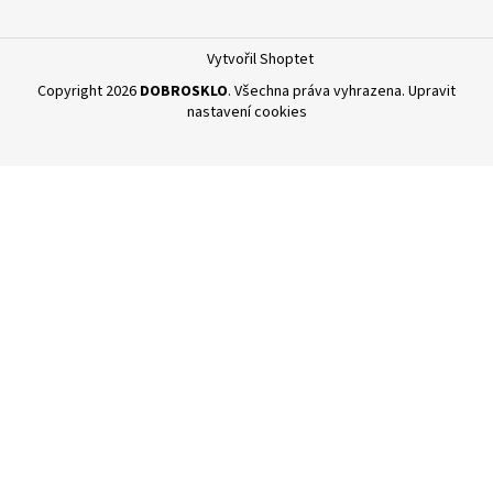
a
t
Vytvořil Shoptet
í
Copyright 2026
DOBROSKLO
. Všechna práva vyhrazena.
Upravit
nastavení cookies