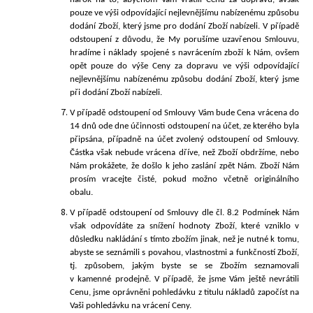
pouze ve výši odpovídající nejlevnějšímu nabízenému způsobu
dodání Zboží, který jsme pro dodání Zboží nabízeli. V případě
odstoupení z důvodu, že My porušíme uzavřenou Smlouvu,
hradíme i náklady spojené s navrácením zboží k Nám, ovšem
opět pouze do výše Ceny za dopravu ve výši odpovídající
nejlevnějšímu nabízenému způsobu dodání Zboží, který jsme
při dodání Zboží nabízeli.
V případě odstoupení od Smlouvy Vám bude Cena vrácena do
14 dnů ode dne účinnosti odstoupení na účet, ze kterého byla
připsána, případně na účet zvolený odstoupení od Smlouvy.
Částka však nebude vrácena dříve, než Zboží obdržíme, nebo
Nám prokážete, že došlo k jeho zaslání zpět Nám. Zboží Nám
prosím vracejte čisté, pokud možno včetně originálního
obalu.
V případě odstoupení od Smlouvy dle čl. 8.2 Podmínek Nám
však odpovídáte za snížení hodnoty Zboží, které vzniklo v
důsledku nakládání s tímto zbožím jinak, než je nutné k tomu,
abyste se seznámili s povahou, vlastnostmi a funkčností Zboží,
tj. způsobem, jakým byste se se Zbožím seznamovali
v kamenné prodejně.
V případě, že jsme Vám ještě nevrátili
Cenu, jsme oprávněni pohledávku z titulu nákladů započíst na
Vaši pohledávku na vrácení Ceny.