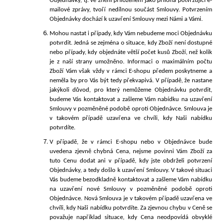
Objednávky, tj. ve znění přiloženém jako příloha potvrzující e-
mailové zprávy, tvoří nedílnou součást Smlouvy.
Potvrzením
Objednávky dochází k uzavření Smlouvy mezi Námi a Vámi.
Mohou nastat i případy, kdy Vám nebudeme moci Objednávku
potvrdit. Jedná se zejména o situace, kdy Zboží není dostupné
nebo případy, kdy objednáte větší počet kusů Zboží, než kolik
je z naší strany umožněno. Informaci o maximálním počtu
Zboží Vám však vždy v rámci E-shopu předem poskytneme a
neměla by pro Vás být tedy překvapivá. V případě, že nastane
jakýkoli důvod, pro který nemůžeme Objednávku potvrdit,
budeme Vás kontaktovat a zašleme Vám nabídku na uzavření
Smlouvy v pozměněné podobě oproti Objednávce. Smlouva je
v takovém případě uzavřena ve chvíli, kdy Naši nabídku
potvrdíte.
V případě, že v rámci E-shopu
nebo v Objednávce bude
uvedena zjevně chybná Cena, nejsme povinni Vám Zboží za
tuto Cenu dodat ani v případě, kdy jste obdrželi potvrzení
Objednávky, a tedy došlo k uzavření Smlouvy. V takové situaci
Vás budeme bezodkladně kontaktovat a zašleme Vám nabídku
na uzavření nové Smlouvy v pozměněné podobě oproti
Objednávce. Nová Smlouva je v takovém případě uzavřena ve
chvíli, kdy Naši nabídku potvrdíte. Za zjevnou chybu v Ceně se
považuje například situace, kdy Cena neodpovídá obvyklé