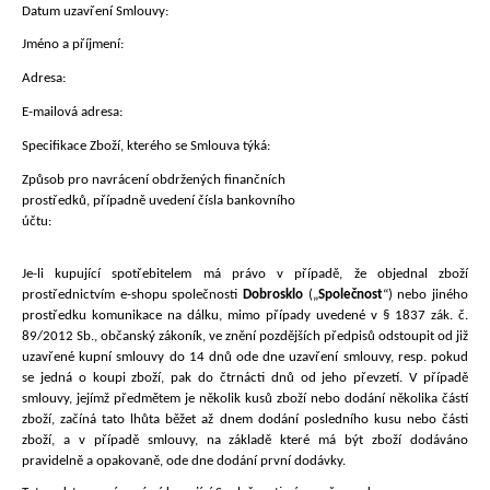
Datum uzavření Smlouvy:
Jméno a příjmení:
Adresa:
E-mailová adresa:
Specifikace Zboží, kterého se Smlouva týká:
Způsob pro navrácení obdržených finančních
prostředků, případně uvedení čísla bankovního
účtu:
Je-li kupující spotřebitelem má právo v případě, že objednal zboží
prostřednictvím e-shopu společnosti
Dobrosklo
(„
Společnost
“) nebo jiného
prostředku komunikace na dálku, mimo případy uvedené v § 1837 zák. č.
89/2012 Sb., občanský zákoník, ve znění pozdějších předpisů odstoupit od již
uzavřené kupní smlouvy do 14 dnů
ode dne uzavření smlouvy, resp. pokud
se jedná o koupi zboží, pak do čtrnácti dnů od jeho převzetí. V případě
smlouvy, jejímž předmětem je několik kusů zboží nebo dodání několika částí
zboží, začíná tato lhůta běžet až dnem dodání posledního kusu nebo části
zboží, a v případě smlouvy, na základě které má být zboží dodáváno
pravidelně a opakovaně, ode dne dodání první dodávky.