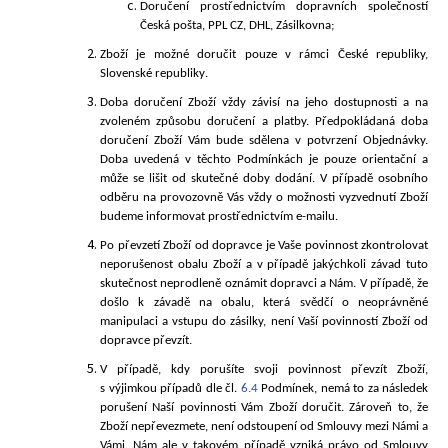
Doručení prostřednictvím dopravních společností
Česká pošta, PPL CZ, DHL, Zásilkovna;
Zboží je možné doručit pouze v rámci České
republiky,
Slovensk
é republiky
.
Doba doručení Zboží vždy závisí na jeho dostupnosti a na
zvoleném způsobu doručení a platby. Předpokládaná doba
doručení Zboží Vám bude sdělena v potvrzení Objednávky.
Doba uvedená v těchto Podmínkách je pouze orientační a
může se lišit od skutečné doby dodání. V případě osobního
odběru na provozovně Vás vždy o možnosti vyzvednutí Zboží
budeme informovat prostřednictvím e-mailu.
Po převzetí Zboží od dopravce je Vaše povinnost zkontrolovat
neporušenost obalu Zboží a v případě jakýchkoli závad tuto
skutečnost neprodleně oznámit dopravci a Nám. V případě, že
došlo k závadě na obalu, která svědčí o neoprávněné
manipulaci a vstupu do zásilky, není Vaší povinností Zboží od
dopravce převzít.
V případě, kdy porušíte svoji povinnost převzít Zboží,
s výjimkou případů dle čl.
6.4
Podmínek, nemá to za následek
porušení Naší povinnosti Vám Zboží doručit. Zároveň to, že
Zboží nepřevezmete, není odstoupení od Smlouvy mezi Námi a
Vámi. Nám ale v takovém případě vzniká právo od Smlouvy