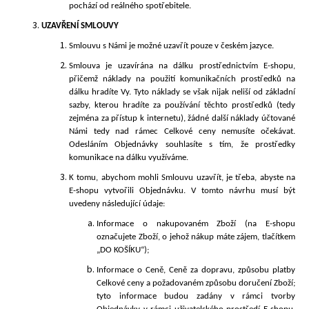
pochází od reálného spotřebitele.
UZAVŘENÍ SMLOUVY
Smlouvu s Námi je možné uzavřít pouze
v českém jazyce.
Smlouva je uzavírána na dálku prostřednictvím E-shopu,
přičemž náklady na použití komunikačních prostředků na
dálku hradíte Vy. Tyto náklady se však nijak neliší od základní
sazby, kterou hradíte za používání těchto prostředků (tedy
zejména za přístup k internetu), žádné další náklady účtované
Námi tedy nad rámec Celkové ceny nemusíte očekávat.
Odesláním Objednávky souhlasíte s tím, že prostředky
komunikace na dálku využíváme.
K tomu, abychom mohli Smlouvu uzavřít, je třeba, abyste na
E-shopu vytvořili Objednávku. V tomto návrhu musí být
uvedeny následující údaje:
Informace o nakupovaném Zboží (na E-shopu
označujete Zboží, o jehož nákup máte zájem, tlačítkem
„
DO KO
ŠÍKU
“);
Informace o Ceně, Ceně za dopravu, způsobu platby
Celkové ceny a požadovaném způsobu doručení Zboží;
tyto informace budou zadány v rámci tvorby