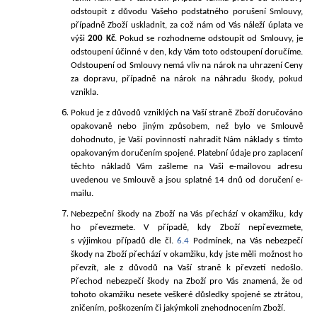
odstoupit z důvodu Vašeho podstatného porušení Smlouvy,
případně Zboží uskladnit, za což nám od Vás náleží úplata ve
výši
200 K
č
. Pokud se rozhodneme odstoupit od Smlouvy, je
odstoupení účinné v den, kdy Vám toto odstoupení doručíme.
Odstoupení od Smlouvy nemá vliv na nárok na uhrazení Ceny
za dopravu, případně na nárok na náhradu škody, pokud
vznikla.
Pokud je z důvodů vzniklých na Vaší straně Zboží doručováno
opakovaně nebo jiným způsobem, než bylo ve Smlouvě
dohodnuto, je Vaší povinností nahradit Nám náklady s tímto
opakovaným doručením spojené. Platební údaje pro zaplacení
těchto nákladů Vám zašleme na Vaši e-mailovou adresu
uvedenou ve Smlouvě a jsou splatné 14 dnů od doručení e-
mailu.
Nebezpeční škody na Zboží na Vás přechází v okamžiku, kdy
ho převezmete. V případě, kdy Zboží nepřevezmete,
s výjimkou případů dle čl.
6.4
Podmínek, na Vás nebezpečí
škody na Zboží přechází v okamžiku, kdy jste měli možnost ho
převzít, ale z důvodů na Vaší straně k převzetí nedošlo.
Přechod nebezpečí škody na Zboží pro Vás znamená, že od
tohoto okamžiku nesete veškeré důsledky spojené se ztrátou,
zničením, poškozením či jakýmkoli znehodnocením Zboží.