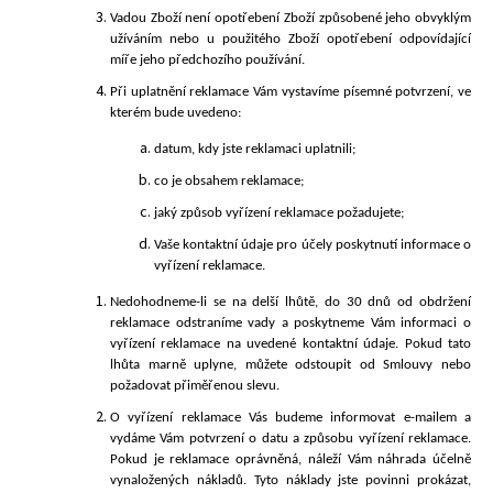
Vadou Zboží není opotřebení Zboží způsobené jeho obvyklým
užíváním nebo u použitého Zboží opotřebení odpovídající
míře jeho předchozího používání.
Při uplatnění reklamace Vám vystavíme písemné potvrzení, ve
kterém bude uvedeno:
datum, kdy jste reklamaci uplatnili;
co je obsahem reklamace;
jaký způsob vyřízení reklamace požadujete;
Vaše kontaktní údaje pro účely poskytnutí informace o
vyřízení reklamace.
Nedohodneme-li se na delší lhůtě, do 30 dnů od obdržení
reklamace odstraníme vady a poskytneme Vám informaci o
vyřízení reklamace na uvedené kontaktní údaje. Pokud tato
lhůta marně uplyne, můžete odstoupit od Smlouvy nebo
požadovat přiměřenou slevu.
O vyřízení reklamace Vás budeme informovat e-mailem a
vydáme Vám potvrzení o datu a způsobu vyřízení reklamace.
Pokud je reklamace oprávněná, náleží Vám náhrada účelně
vynaložených nákladů. Tyto náklady jste povinni prokázat,