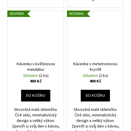
NOVINKA
NOVINKA
Kávenka s květinovou
Kávenka s metatronovou
mandalou
krychlí
Skladem
(1 ks)
Skladem
(2 ks)
400 Kč
400 Kč
DO KOŠÍKU
DO KOŠÍKU
Skvostná malá sklenička.
Skvostná malá sklenička.
Čiré sklo, minimalistický
Čiré sklo, minimalistický
design a veliký výkon.
design a veliký výkon.
Zpestři si svůj den s kávou,
Zpestři si svůj den s kávou,