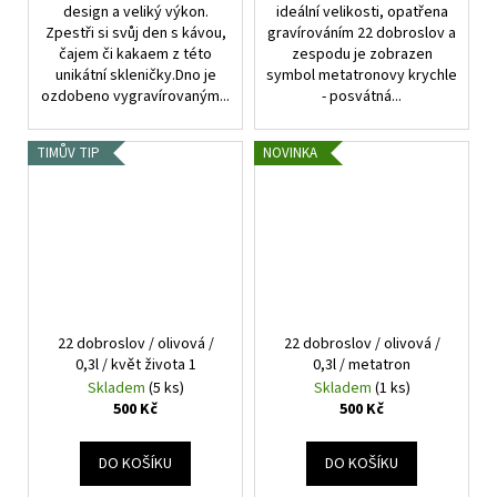
design a veliký výkon.
ideální velikosti, opatřena
Zpestři si svůj den s kávou,
gravírováním 22 dobroslov a
čajem či kakaem z této
zespodu je zobrazen
unikátní skleničky.Dno je
symbol metatronovy krychle
ozdobeno vygravírovaným...
- posvátná...
TIMŮV TIP
NOVINKA
22 dobroslov / olivová /
22 dobroslov / olivová /
0,3l / květ života 1
0,3l / metatron
Skladem
(5 ks)
Skladem
(1 ks)
500 Kč
500 Kč
DO KOŠÍKU
DO KOŠÍKU