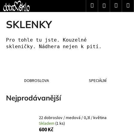
K
Přejít
Hledat
Nákup
M
Přihlášení
na
o
obsah
Zpět
Zpět
košík
š
SKLENKY
í
C
k
o
Pro tohle tu jste. Kouzelné
skleničky.
Nádhera nejen k pití.
p
o
t
ř
e
DOBROSLOVA
SPECIÁLNÍ
b
u
Nejprodávanější
j
e
t
22 dobroslov / medová / 0,3l / květina
Skladem
(1 ks)
e
600 Kč
n