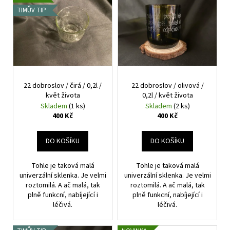
č
r
ý
TIMŮV TIP
u
o
p
j
d
i
e
u
m
s
k
e
p
t
r
ů
22 dobroslov / čirá / 0,2l /
22 dobroslov / olivová /
o
DVOJICE
květ života
0,2l / květ života
-
d
OLIVKY
Skladem
(1 ks)
Skladem
(2 ks)
u
22
400 Kč
400 Kč
DOBROSLOV
k
0,4L
t
-
DO KOŠÍKU
DO KOŠÍKU
POPRVÉ
ů
922
Tohle je taková malá
Tohle je taková malá
Kč
univerzální sklenka. Je velmi
univerzální sklenka. Je velmi
roztomilá. A ač malá, tak
roztomilá. A ač malá, tak
plně funkcní, nabíjející i
plně funkcní, nabíjející i
léčivá.
léčivá.