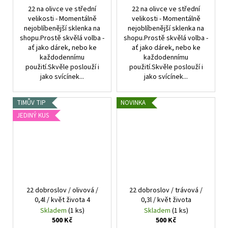
22 na olivce ve střední
22 na olivce ve střední
velikosti - Momentálně
velikosti - Momentálně
nejoblíbenější sklenka na
nejoblíbenější sklenka na
shopu.Prostě skvělá volba -
shopu.Prostě skvělá volba -
ať jako dárek, nebo ke
ať jako dárek, nebo ke
každodennímu
každodennímu
použití.Skvěle poslouží i
použití.Skvěle poslouží i
jako svícínek...
jako svícínek...
TIMŮV TIP
NOVINKA
JEDINÝ KUS
22 dobroslov / olivová /
22 dobroslov / trávová /
0,4l / květ života 4
0,3l / květ života
Skladem
(1 ks)
Skladem
(1 ks)
500 Kč
500 Kč