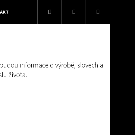
Hledat
Přihlášení
Nákupní
TAKT
VŠEOBECNÉ OBCHODNÍ PODMÍNKY
košík
budou informace o výrobě, slovech a
lu života.
22 DOBROSLOV S MANDALOU