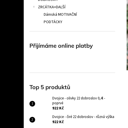
POPRVÉ
l
ZRCÁTKA+DALŠÍ
922 Kč
Dámská MOTIVAČNÍ
PODTÁCKY
Přijímáme online platby
Top 5 produktů
Dvojice - olivky 22 dobroslov 0,4l -
poprvé
922 Kč
Dvojice - čiré 22 dobroslov - různá výška
922 Kč