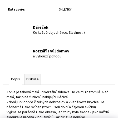
č
u
Kategorie
:
SKLENKY
j
e
m
Dáreček
e
Ke každé objednávce. Slavíme :-)
DVOJICE
-
Rozzáří Tvůj domov
ČIRÉ
a vykouzlí pohodu
22
DOBROSLOV
S
MANDALOU
922
Popis
Diskuze
Kč
Tohle je taková malá univerzální sklenka. Je velmi roztomilá. A ač
malá, tak plně funkcní, nabíjející i léčivá.
Zdobí ji 22 dobře čitelných dobroslov a květ života krychle. Je
nádherná i jako svícen (trochu soli do ní a čajovou svíčku).
Vyjímá se parádně i jako okrasa, leč to by byla škoda - jako každá
sklenka je určena k používání. Tak funguje nejlépe.