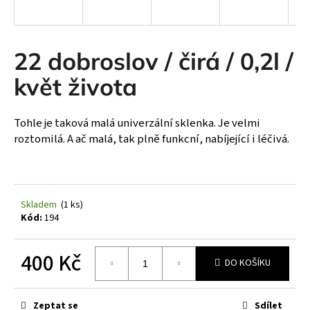
a
j
í
22 dobroslov / čirá / 0,2l /
t
květ života
?
Tohle je taková malá univerzální sklenka. Je velmi
roztomilá. A ač malá, tak plně funkcní, nabíjející i léčivá.
HLEDAT
Skladem
(1 ks)
Kód:
194
D
o
p
400 Kč
DO KOŠÍKU
o
r
Měrná
cena:
u
Zeptat se
Sdílet