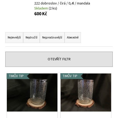
222 dobroslov / čirá / 0,4l / mandala
a
Skladem
(2 ks)
j
600 Kč
í
t
Ř
?
a
Nejlevnější
Nejdražší
Nejprodávanější
Abecedně
z
e
n
OTEVŘÍT FILTR
HLEDAT
í
p
V
TIMŮV TIP
TIMŮV TIP
r
ý
D
o
p
o
d
i
p
u
o
s
k
r
p
u
t
r