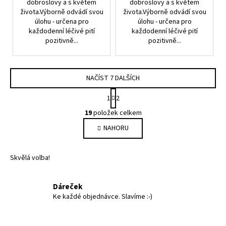
dobroslovy a s květem
dobroslovy a s květem
života.Výborně odvádí svou
života.Výborně odvádí svou
úlohu - určena pro
úlohu - určena pro
každodenní léčivé pití
každodenní léčivé pití
pozitivně...
pozitivně...
NAČÍST 7 DALŠÍCH
S
1
2
t
O
r
19
položek celkem
v
á
NAHORU
l
n
k
á
o
d
Skvělá volba!
v
a
á
c
n
í
Dáreček
í
p
Ke každé objednávce. Slavíme :-)
r
v