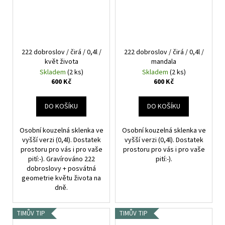
222 dobroslov / čirá / 0,4l /
222 dobroslov / čirá / 0,4l /
květ života
mandala
Skladem
(2 ks)
Skladem
(2 ks)
600 Kč
600 Kč
DO KOŠÍKU
DO KOŠÍKU
Osobní kouzelná sklenka ve
Osobní kouzelná sklenka ve
vyšší verzi (0,4l). Dostatek
vyšší verzi (0,4l). Dostatek
prostoru pro vás i pro vaše
prostoru pro vás i pro vaše
pití:-). Gravírováno 222
pití:-).
dobroslovy + posvátná
geometrie květu života na
dně.
TIMŮV TIP
TIMŮV TIP