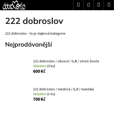
K
Přejít
Hledat
Nákup
M
Přihlášení
na
o
obsah
Zpět
Zpět
košík
š
222 dobroslov
í
C
k
o
222 dobroslov - to je vlajková kategorie
p
Nejprodávanější
o
t
ř
222 dobroslov / olivová / 0,4l / strom života
Skladem
(3 ks)
e
600 Kč
b
u
j
222 dobroslov / medová / 0,3l / mandala
e
Skladem
(1 ks)
700 Kč
t
e
n