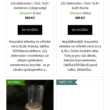
č
ů
222 dobroslov / čirá / 0,3l /
222 dobroslov / čirá / 0,3l /
o
u
metatron 2 (doprodej)
květ života
d
j
Skladem
(1 ks)
Skladem
(4 ks)
e
u
550 Kč
600 Kč
m
k
e
t
DO KOŠÍKU
DO KOŠÍKU
ů
Kouzelná sklenka ve střední
Nejoblíbenější. Kouzelná
DVOJICE
-
verzi (0,3l). Krásná, takřka
sklenka ve střední verzi (cca
ČIRÉ
křišťálová nádhera. 222
0,3l) v čirém českém skle.
22
dobroslov v kombinaci se
Toto je pro vás dárek,
DOBROSLOV
silným symbolem
kterým (se) neminete,
-
metatronovy krychle - to je
Takřka křišťálově jasná
RŮZNÁ
záruka spokojeného a...
volba. Sklenička...
VÝŠKA
922
Kč
NOVINKA
TIMŮV TIP