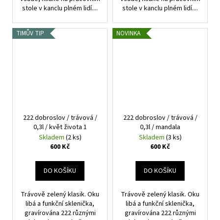
stole v kanclu plném lidí....
stole v kanclu plném lidí....
TIMŮV TIP
NOVINKA
222 dobroslov / trávová /
222 dobroslov / trávová /
0,3l / květ života 1
0,3l / mandala
Skladem
(2 ks)
Skladem
(3 ks)
600 Kč
600 Kč
DO KOŠÍKU
DO KOŠÍKU
Trávově zelený klasik. Oku
Trávově zelený klasik. Oku
libá a funkční sklenička,
libá a funkční sklenička,
gravírována 222 různými
gravírována 222 různými