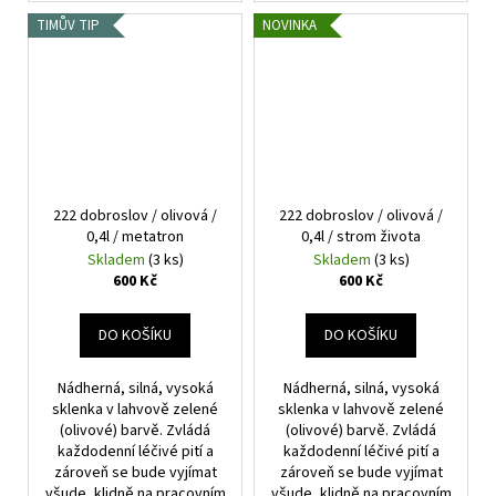
TIMŮV TIP
NOVINKA
222 dobroslov / olivová /
222 dobroslov / olivová /
0,4l / metatron
0,4l / strom života
Skladem
(3 ks)
Skladem
(3 ks)
600 Kč
600 Kč
DO KOŠÍKU
DO KOŠÍKU
Nádherná, silná, vysoká
Nádherná, silná, vysoká
sklenka v lahvově zelené
sklenka v lahvově zelené
(olivové) barvě. Zvládá
(olivové) barvě. Zvládá
každodenní léčivé pití a
každodenní léčivé pití a
zároveň se bude vyjímat
zároveň se bude vyjímat
všude, klidně na pracovním
všude, klidně na pracovním