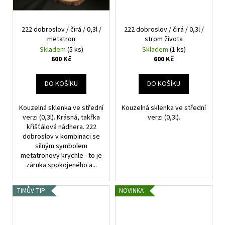
222 dobroslov / čirá / 0,3l /
222 dobroslov / čirá / 0,3l /
metatron
strom života
Skladem
(5 ks)
Skladem
(1 ks)
600 Kč
600 Kč
DO KOŠÍKU
DO KOŠÍKU
Kouzelná sklenka ve střední
Kouzelná sklenka ve střední
verzi (0,3l). Krásná, takřka
verzi (0,3l).
křišťálová nádhera. 222
dobroslov v kombinaci se
silným symbolem
metatronovy krychle - to je
záruka spokojeného a...
TIMŮV TIP
NOVINKA