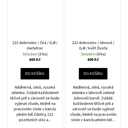
222 dobroslov / čirá / 0,4l /
222 dobroslov / olivová /
metatron
0,4l / květ života
Skladem
(3 ks)
Skladem
(4 ks)
600 Kč
600 Kč
DO KOŠÍKU
DO KOŠÍKU
Nádherná, silná, vysoká
Nádherná, silná, vysoká
sklenka. Zvládá každodenní
sklenka v lahvově zelené
léčivé pití a zároveň se bude
(olivové) barvě. Zvládá
vyjímat všude, klidně na
každodenní léčivé pití a
pracovním stole v kanclu
zároveň se bude vyjímat
plném lidí.Zdobí ji 222
všude, klidně na pracovním
pozitivních slov a...
stole v kanclu plném lidí....