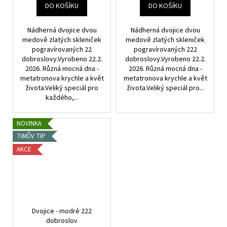
DO KOŠÍKU
DO KOŠÍKU
Nádherná dvojice dvou
Nádherná dvojice dvou
medově zlatých skleniček
medově zlatých skleniček
pogravírovaných 22
pogravírovaných 222
dobroslovy.Vyrobeno 22.2.
dobroslovy.Vyrobeno 22.2.
2026. Různá mocná dna -
2026. Různá mocná dna -
metatronova krychle a květ
metatronova krychle a květ
života.Veliký speciál pro
života.Veliký speciál pro...
každého,...
NOVINKA
TIMŮV TIP
AKCE
Dvojice - modré 222
dobroslov