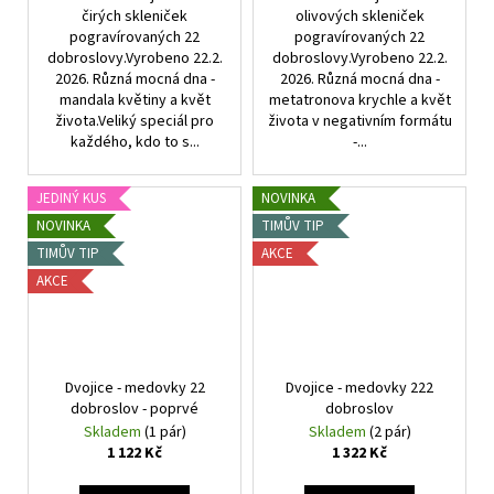
čirých skleniček
olivových skleniček
pogravírovaných 22
pogravírovaných 22
dobroslovy.Vyrobeno 22.2.
dobroslovy.Vyrobeno 22.2.
2026. Různá mocná dna -
2026. Různá mocná dna -
mandala květiny a květ
metatronova krychle a květ
života.Veliký speciál pro
života v negativním formátu
každého, kdo to s...
-...
JEDINÝ KUS
NOVINKA
NOVINKA
TIMŮV TIP
TIMŮV TIP
AKCE
AKCE
Dvojice - medovky 22
Dvojice - medovky 222
dobroslov - poprvé
dobroslov
Skladem
(1 pár)
Skladem
(2 pár)
1 122 Kč
1 322 Kč