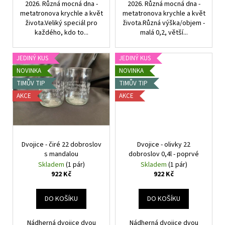
2026. Různá mocná dna -
2026. Různá mocná dna -
metatronova krychle a květ
metatronova krychle a květ
života.Veliký speciál pro
života.Různá výška/objem -
každého, kdo to...
malá 0,2, větší...
JEDINÝ KUS
JEDINÝ KUS
NOVINKA
NOVINKA
TIMŮV TIP
TIMŮV TIP
AKCE
AKCE
Dvojice - čiré 22 dobroslov
Dvojice - olivky 22
s mandalou
dobroslov 0,4l - poprvé
Skladem
(1 pár)
Skladem
(1 pár)
922 Kč
922 Kč
DO KOŠÍKU
DO KOŠÍKU
Nádherná dvojice dvou
Nádherná dvojice dvou