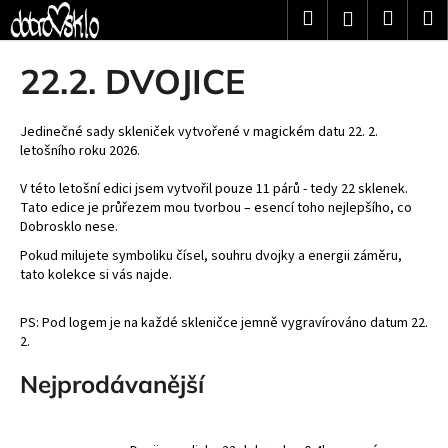
K
Přejít
Hledat
Nákup
M
Přihlášení
na
o
obsah
Zpět
Zpět
košík
š
22.2. DVOJICE
í
C
k
o
Jedinečné sady skleniček vytvořené v magickém datu 22. 2.
letošního roku 2026.
p
o
V této letošní edici jsem vytvořil pouze 11 párů - tedy 22 sklenek.
Tato edice je průřezem mou tvorbou – esencí toho nejlepšího, co
t
Dobrosklo nese.
ř
Pokud milujete symboliku čísel, souhru dvojky a energii záměru,
e
tato kolekce si vás najde.
b
u
PS: Pod logem je na každé skleničce jemně vygravírováno datum 22.
j
2.
e
Nejprodávanější
t
e
n