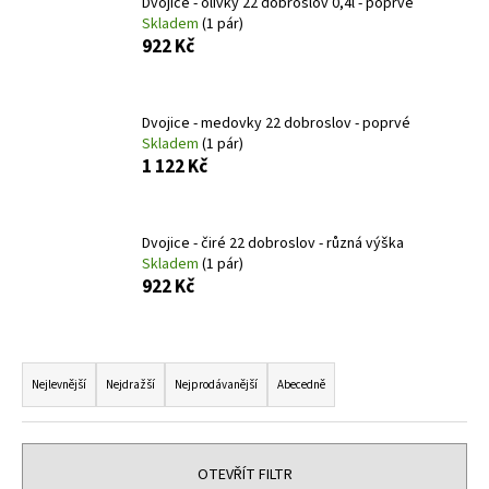
Dvojice - olivky 22 dobroslov 0,4l - poprvé
a
Skladem
(1 pár)
922 Kč
j
í
t
Dvojice - medovky 22 dobroslov - poprvé
?
Skladem
(1 pár)
1 122 Kč
Dvojice - čiré 22 dobroslov - různá výška
HLEDAT
Skladem
(1 pár)
922 Kč
D
Ř
o
a
Nejlevnější
Nejdražší
Nejprodávanější
Abecedně
p
z
o
e
r
u
n
OTEVŘÍT FILTR