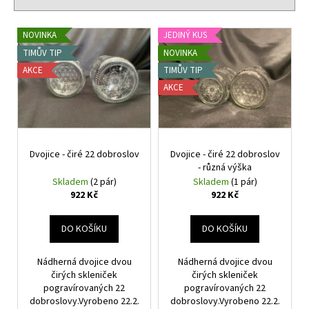
č
í
u
p
V
j
NOVINKA
JEDINÝ KUS
r
e
ý
TIMŮV TIP
NOVINKA
o
m
p
AKCE
TIMŮV TIP
e
d
i
AKCE
u
s
k
DVOJICE
p
-
t
r
ČIRÉ
ů
22
Dvojice - čiré 22 dobroslov
Dvojice - čiré 22 dobroslov
o
DOBROSLOV
- různá výška
d
Skladem
(2 pár)
Skladem
(1 pár)
922
u
Kč
922 Kč
922 Kč
k
t
DO KOŠÍKU
DO KOŠÍKU
ů
Nádherná dvojice dvou
Nádherná dvojice dvou
čirých skleniček
čirých skleniček
pogravírovaných 22
pogravírovaných 22
dobroslovy.Vyrobeno 22.2.
dobroslovy.Vyrobeno 22.2.