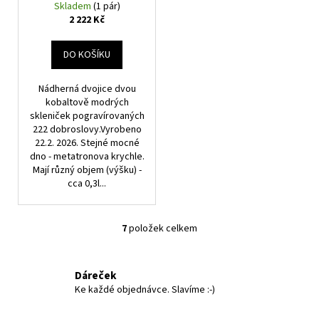
Skladem
(1 pár)
2 222 Kč
DO KOŠÍKU
Nádherná dvojice dvou
kobaltově modrých
skleniček pogravírovaných
222 dobroslovy.Vyrobeno
22.2. 2026. Stejné mocné
dno - metatronova krychle.
Mají různý objem (výšku) -
cca 0,3l...
7
položek celkem
O
v
l
Dáreček
á
Ke každé objednávce. Slavíme :-)
d
a