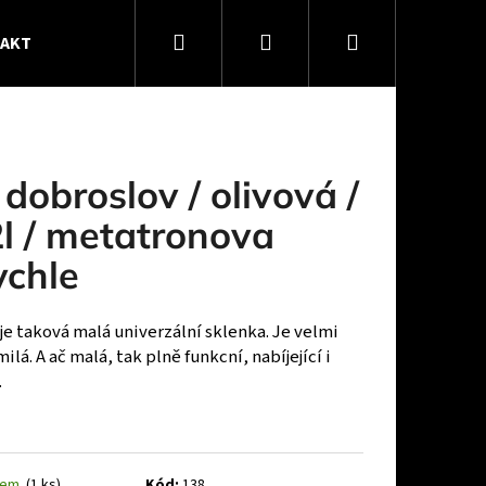
Hledat
Přihlášení
Nákupní
TAKT
VŠEOBECNÉ OBCHODNÍ PODMÍNKY
košík
 dobroslov / olivová /
2l / metatronova
ychle
je taková malá univerzální sklenka. Je velmi
ilá. A ač malá, tak plně funkcní, nabíjející i
.
IVOVÁ / 0,3L /
dem
(1 ks)
Kód:
138