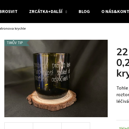
BROSVIT
ZRCÁTKA+DALŠÍ
BLOG
O NÁS&KON
tatronova krychle
Co potřebujete najít?
TIMŮV TIP
22
HLEDAT
0,
kr
Doporučujeme
Tohle 
roztom
léčivá
DVOJICE - ČIRÉ 22 DOBROSLOV
22 DOBROSLOV / OL
Skla