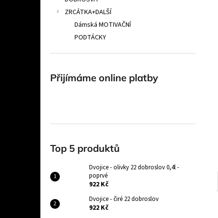
POPRVÉ
l
ZRCÁTKA+DALŠÍ
922 Kč
Dámská MOTIVAČNÍ
PODTÁCKY
Přijímáme online platby
Top 5 produktů
Dvojice - olivky 22 dobroslov 0,4l -
poprvé
922 Kč
Dvojice - čiré 22 dobroslov
922 Kč