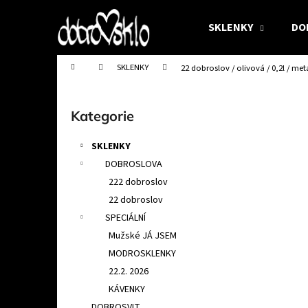
K
Přejít
na
o
SKLENKY
DO
obsah
Zpět
Zpět
š
do
do
í
Domů
SKLENKY
22 dobroslov / olivová / 0,2l / me
obchodu
obchodu
k
P
o
Přeskočit
Kategorie
s
kategorie
t
SKLENKY
r
DOBROSLOVA
a
222 dobroslov
n
22 dobroslov
n
SPECIÁLNÍ
í
Mužské JÁ JSEM
p
MODROSKLENKY
a
22.2. 2026
n
KÁVENKY
DVOJICE - OLIVKY 22 DOBROSLOV 0,4L -
e
DOBROSVIT