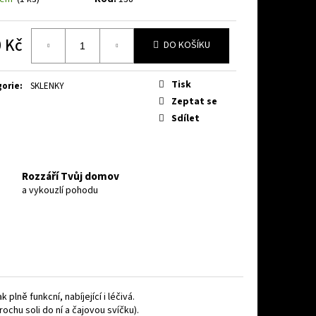
 Kč
DO KOŠÍKU
á
Tisk
gorie
:
SKLENKY
Zeptat se
Sdílet
Rozzáří Tvůj domov
a vykouzlí pohodu
plně funkcní, nabíjející i léčivá.
ochu soli do ní a čajovou svíčku).