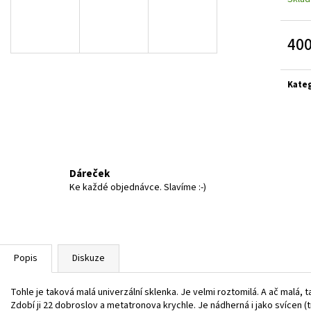
METATRON
922 Kč
500 Kč
400
Měrn
cena:
Kate
Dáreček
Ke každé objednávce. Slavíme :-)
Popis
Diskuze
Tohle je taková malá univerzální sklenka. Je velmi roztomilá. A ač malá, tak 
Zdobí ji 22 dobroslov a metatronova krychle. Je nádherná i jako svícen (tr