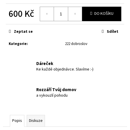
č
u
600 Kč
j
DO KOŠÍKU
e
Měrná
m
cena:
Zeptat se
Sdílet
e
Kategorie
:
222 dobroslov
DVOJICE
-
ČIRÉ
Dáreček
22
DOBROSLOV
Ke každé objednávce. Slavíme :-)
-
RŮZNÁ
VÝŠKA
Rozzáří Tvůj domov
922
a vykouzlí pohodu
Kč
Popis
Diskuze