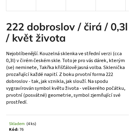
a
j
í
222 dobroslov / čirá / 0,3l
t
/ květ života
?
Nejoblíbenější. Kouzelná sklenka ve střední verzi (cca
0,3l) v čirém českém skle. Toto je pro vás dárek, kterým
(se) neminete, Takřka křišťálově jasná volba. Sklenička
HLEDAT
prozařující každé napití. Z boku prvotní forma 222
dobroslov - tak, jak vznikla, jak slouží. Na spodu
vygravírován symbol květu života - veškerého počátku,
prvotní (posvátné) geometrie, symbol zjemňující své
D
prostředí.
o
p
o
r
Skladem
(4 ks)
u
Kód:
76