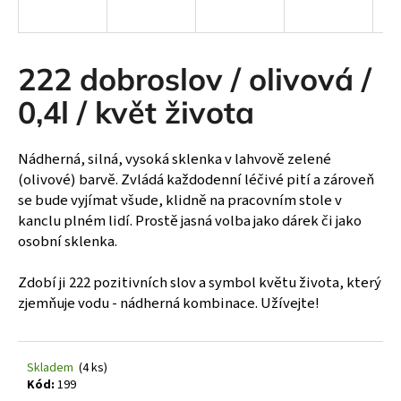
a
j
í
222 dobroslov / olivová /
t
0,4l / květ života
?
Nádherná, silná, vysoká sklenka v lahvově zelené
(olivové) barvě. Zvládá každodenní léčivé pití a zároveň
se bude vyjímat všude, klidně na pracovním stole v
HLEDAT
kanclu plném lidí. Prostě jasná volba jako dárek či jako
osobní sklenka.
Zdobí ji 222 pozitivních slov a symbol květu života, který
D
zjemňuje vodu - nádherná kombinace. Užívejte!
o
p
o
r
Skladem
(4 ks)
u
Kód:
199