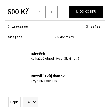
č
u
600 Kč
j
DO KOŠÍKU
e
Měrná
m
cena:
Zeptat se
Sdílet
e
Kategorie
:
222 dobroslov
DVOJICE
-
ČIRÉ
Dáreček
22
DOBROSLOV
Ke každé objednávce. Slavíme :-)
922
Kč
Rozzáří Tvůj domov
a vykouzlí pohodu
Popis
Diskuze