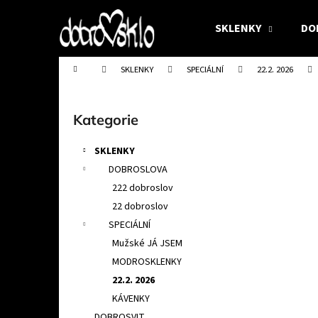
K
Přejít
na
o
SKLENKY
DO
obsah
Zpět
Zpět
š
do
do
í
Domů
SKLENKY
SPECIÁLNÍ
22.2. 2026
obchodu
obchodu
k
P
o
Přeskočit
Kategorie
s
kategorie
t
SKLENKY
r
DOBROSLOVA
a
222 dobroslov
n
22 dobroslov
n
SPECIÁLNÍ
í
Mužské JÁ JSEM
p
MODROSKLENKY
a
22.2. 2026
n
KÁVENKY
DVOJICE - OLIVKY 22 DOBROSLOV 0,4L -
e
DOBROSVIT