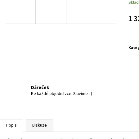
VÝŠKA
Skla
922 Kč
922 Kč
1 3
Měrn
cena:
Kate
Dáreček
Ke každé objednávce. Slavíme :-)
Popis
Diskuze