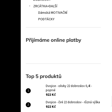
POPRVÉ
l
ZRCÁTKA+DALŠÍ
922 Kč
Dámská MOTIVAČNÍ
PODTÁCKY
Přijímáme online platby
Top 5 produktů
Dvojice - olivky 22 dobroslov 0,4l -
poprvé
922 Kč
Dvojice - čiré 22 dobroslov - různá výška
922 Kč