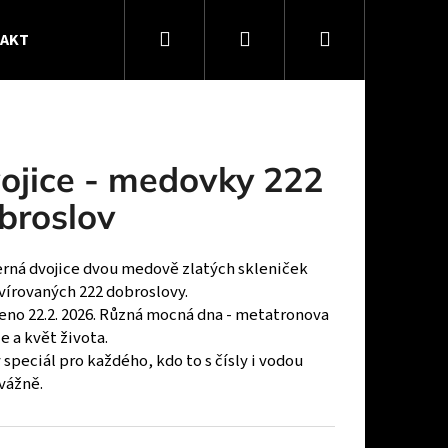
Hledat
Přihlášení
Nákupní
TAKT
VŠEOBECNÉ OBCHODNÍ PODMÍNKY
košík
ojice - medovky 222
broslov
rná dvojice dvou medově zlatých skleniček
vírovaných 222 dobroslovy.
eno 22.2. 2026. Různá mocná dna - metatronova
e a květ života.
 speciál pro každého, kdo to s čísly i vodou
vážně.
22 DOBROSLOV S MANDALOU