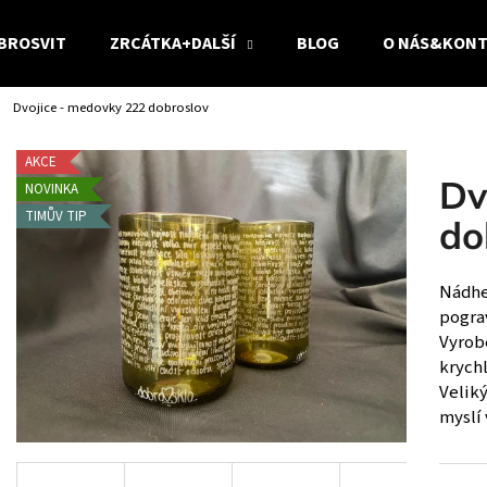
BROSVIT
ZRCÁTKA+DALŠÍ
BLOG
O NÁS&KON
Dvojice - medovky 222 dobroslov
Co potřebujete najít?
AKCE
Dv
NOVINKA
HLEDAT
TIMŮV TIP
do
Nádhe
Doporučujeme
pogra
Vyrob
krychl
Veliký
myslí 
DVOJICE - ČIRÉ 22 DOBROSLOV - RŮZNÁ
DVOJICE - ČIRÉ 