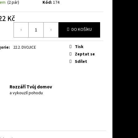
dem
(2 pár)
Kód:
174
22 Kč
á
DO KOŠÍKU
Tisk
gorie
:
22.2. DVOJICE
Zeptat se
Sdílet
Rozzáří Tvůj domov
a vykouzlí pohodu