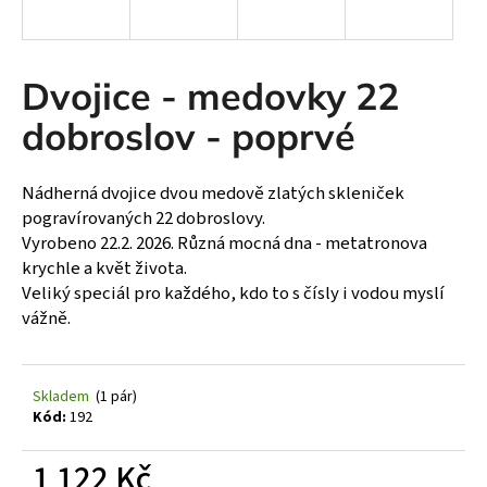
a
j
í
Dvojice - medovky 22
t
dobroslov - poprvé
?
Nádherná dvojice dvou medově zlatých skleniček
pogravírovaných 22 dobroslovy.
Vyrobeno 22.2. 2026. Různá mocná dna - metatronova
HLEDAT
krychle a květ života.
Veliký speciál pro každého, kdo to s čísly i vodou myslí
vážně.
D
o
p
Skladem
(1 pár)
o
Kód:
192
r
u
1 122 Kč