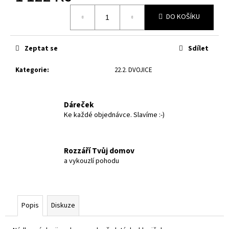
č
Měrná
u
DO KOŠÍKU
cena:
j
e
m
Zeptat se
Sdílet
e
Kategorie
:
22.2. DVOJICE
DVOJICE
-
Dáreček
ČIRÉ
22
Ke každé objednávce. Slavíme :-)
DOBROSLOV
S
MANDALOU
Rozzáří Tvůj domov
922
a vykouzlí pohodu
Kč
Popis
Diskuze