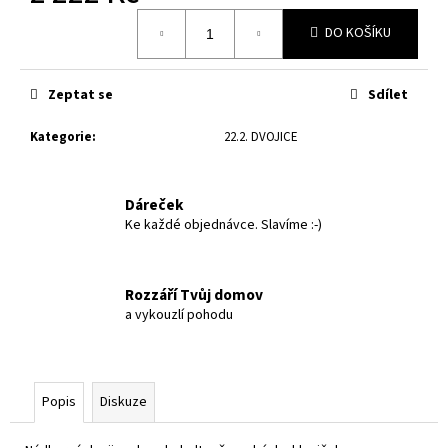
č
Měrná
u
DO KOŠÍKU
cena:
j
e
m
Zeptat se
Sdílet
e
Kategorie
:
22.2. DVOJICE
DVOJICE
-
Dáreček
OLIVKY
22
Ke každé objednávce. Slavíme :-)
DOBROSLOV
0,4L
-
POPRVÉ
Rozzáří Tvůj domov
a vykouzlí pohodu
922
Kč
Popis
Diskuze