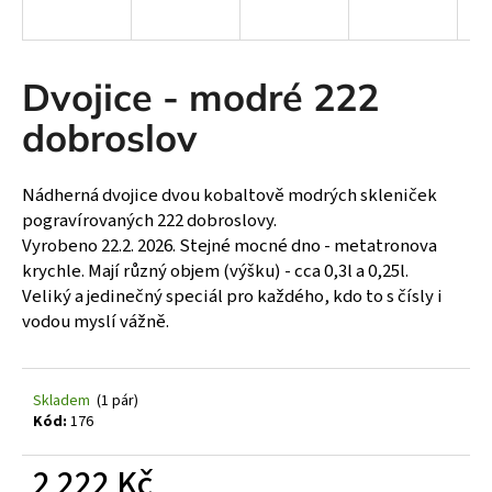
a
j
í
Dvojice - modré 222
t
dobroslov
?
Nádherná dvojice dvou kobaltově modrých skleniček
pogravírovaných 222 dobroslovy.
Vyrobeno 22.2. 2026. Stejné mocné dno - metatronova
HLEDAT
krychle. Mají různý objem (výšku) - cca 0,3l a 0,25l.
Veliký a jedinečný speciál pro každého, kdo to s čísly i
vodou myslí vážně.
D
o
p
Skladem
(1 pár)
o
Kód:
176
r
u
2 222 Kč